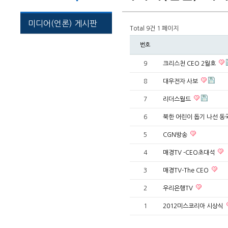
미디어(언론) 게시판
Total 9건
1 페이지
번호
9
크리스천 CEO 2월호
8
대우전자 사보
7
리더스월드
6
북한 어린이 돕기 나선 
5
CGN방송
4
매경TV -CEO초대석
3
매경TV-The CEO
2
우리은행TV
1
2012미스코리아 시상식