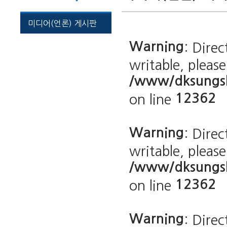
미디어(언론) 게시판
Warning
: Dire
writable, pleas
/www/dksungsh
12362
on line
Warning
: Dire
writable, pleas
/www/dksungsh
12362
on line
Warning
: Dire