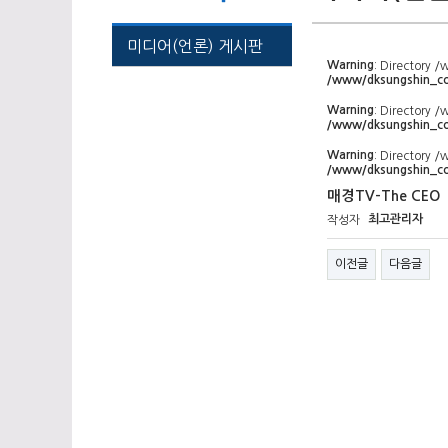
미디어(언론) 게시판
Warning
: Directory 
/www/dksungshin_com
Warning
: Directory 
/www/dksungshin_com
Warning
: Directory 
/www/dksungshin_com
매경TV-The CEO
최고관리자
작성자
이전글
다음글