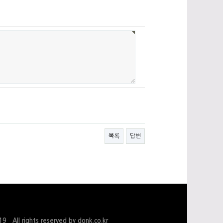
목록
답변
0219
All rights reserved by donk.co.kr