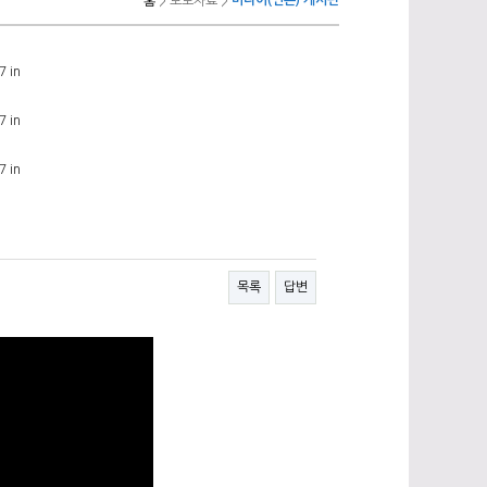
미디어(언론) 게시판
홈
> 보도자료 >
7 in
7 in
7 in
목록
답변