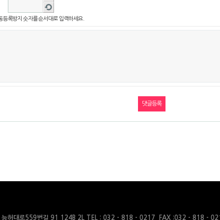
음성
새로
듣기
고침
동등록방지 숫자를 순서대로 입력하세요.
대로559번길 91 124B 2L TEL : 032 - 818 - 0217 FAX :032 - 818 - 