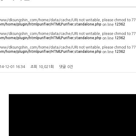
/www/dksungshin_com/home/data/cache/URI not writable, please chmod to 77
/home/plugin/htmlpurifier/HTMLPurifier.standalone.php
12362
on line
/www/dksungshin_com/home/data/cache/URI not writable, please chmod to 77
/home/plugin/htmlpurifier/HTMLPurifier.standalone.php
12362
on line
/www/dksungshin_com/home/data/cache/URI not writable, please chmod to 77
/home/plugin/htmlpurifier/HTMLPurifier.standalone.php
12362
on line
14-12-01 16:34
조회
10,021회
댓글
0건