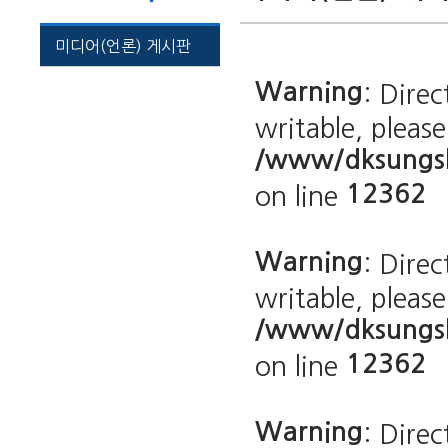
미디어(언론) 게시판
Warning
: Dire
writable, pleas
/www/dksungsh
12362
on line
Warning
: Dire
writable, pleas
/www/dksungsh
12362
on line
Warning
: Dire